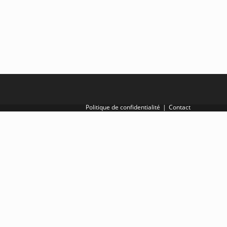
e
x
Politique de confidentialité
Contact
i
o
n