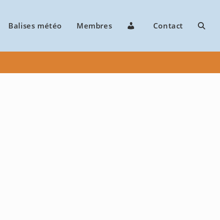
Balises météo
Membres
C
Contact
o
n
n